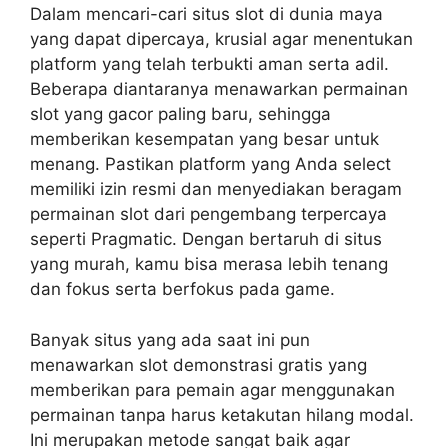
Dalam mencari-cari situs slot di dunia maya
yang dapat dipercaya, krusial agar menentukan
platform yang telah terbukti aman serta adil.
Beberapa diantaranya menawarkan permainan
slot yang gacor paling baru, sehingga
memberikan kesempatan yang besar untuk
menang. Pastikan platform yang Anda select
memiliki izin resmi dan menyediakan beragam
permainan slot dari pengembang terpercaya
seperti Pragmatic. Dengan bertaruh di situs
yang murah, kamu bisa merasa lebih tenang
dan fokus serta berfokus pada game.
Banyak situs yang ada saat ini pun
menawarkan slot demonstrasi gratis yang
memberikan para pemain agar menggunakan
permainan tanpa harus ketakutan hilang modal.
Ini merupakan metode sangat baik agar