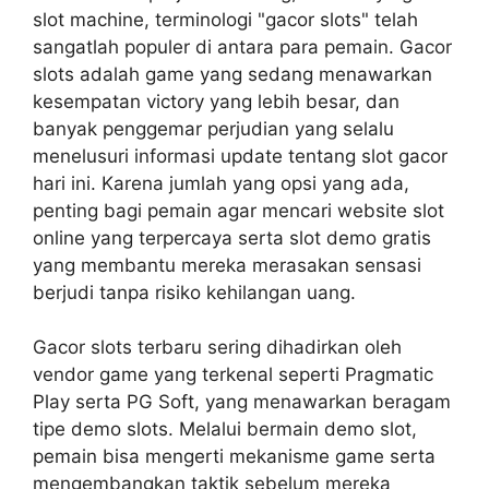
slot machine, terminologi "gacor slots" telah
sangatlah populer di antara para pemain. Gacor
slots adalah game yang sedang menawarkan
kesempatan victory yang lebih besar, dan
banyak penggemar perjudian yang selalu
menelusuri informasi update tentang slot gacor
hari ini. Karena jumlah yang opsi yang ada,
penting bagi pemain agar mencari website slot
online yang terpercaya serta slot demo gratis
yang membantu mereka merasakan sensasi
berjudi tanpa risiko kehilangan uang.
Gacor slots terbaru sering dihadirkan oleh
vendor game yang terkenal seperti Pragmatic
Play serta PG Soft, yang menawarkan beragam
tipe demo slots. Melalui bermain demo slot,
pemain bisa mengerti mekanisme game serta
mengembangkan taktik sebelum mereka