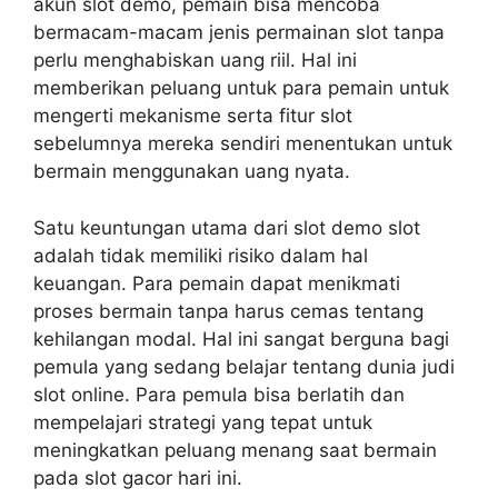
akun slot demo, pemain bisa mencoba
bermacam-macam jenis permainan slot tanpa
perlu menghabiskan uang riil. Hal ini
memberikan peluang untuk para pemain untuk
mengerti mekanisme serta fitur slot
sebelumnya mereka sendiri menentukan untuk
bermain menggunakan uang nyata.
Satu keuntungan utama dari slot demo slot
adalah tidak memiliki risiko dalam hal
keuangan. Para pemain dapat menikmati
proses bermain tanpa harus cemas tentang
kehilangan modal. Hal ini sangat berguna bagi
pemula yang sedang belajar tentang dunia judi
slot online. Para pemula bisa berlatih dan
mempelajari strategi yang tepat untuk
meningkatkan peluang menang saat bermain
pada slot gacor hari ini.