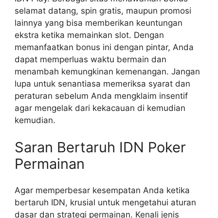
selamat datang, spin gratis, maupun promosi
lainnya yang bisa memberikan keuntungan
ekstra ketika memainkan slot. Dengan
memanfaatkan bonus ini dengan pintar, Anda
dapat memperluas waktu bermain dan
menambah kemungkinan kemenangan. Jangan
lupa untuk senantiasa memeriksa syarat dan
peraturan sebelum Anda mengklaim insentif
agar mengelak dari kekacauan di kemudian
kemudian.
Saran Bertaruh IDN Poker
Permainan
Agar memperbesar kesempatan Anda ketika
bertaruh IDN, krusial untuk mengetahui aturan
dasar dan strategi permainan. Kenali jenis