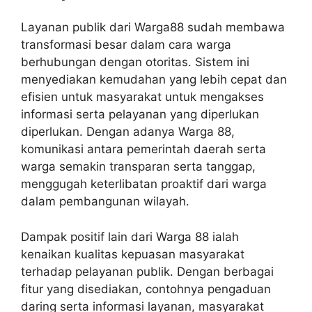
Layanan publik dari Warga88 sudah membawa
transformasi besar dalam cara warga
berhubungan dengan otoritas. Sistem ini
menyediakan kemudahan yang lebih cepat dan
efisien untuk masyarakat untuk mengakses
informasi serta pelayanan yang diperlukan
diperlukan. Dengan adanya Warga 88,
komunikasi antara pemerintah daerah serta
warga semakin transparan serta tanggap,
menggugah keterlibatan proaktif dari warga
dalam pembangunan wilayah.
Dampak positif lain dari Warga 88 ialah
kenaikan kualitas kepuasan masyarakat
terhadap pelayanan publik. Dengan berbagai
fitur yang disediakan, contohnya pengaduan
daring serta informasi layanan, masyarakat