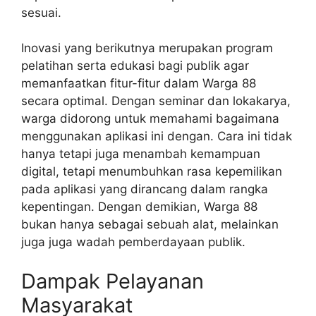
sesuai.
Inovasi yang berikutnya merupakan program
pelatihan serta edukasi bagi publik agar
memanfaatkan fitur-fitur dalam Warga 88
secara optimal. Dengan seminar dan lokakarya,
warga didorong untuk memahami bagaimana
menggunakan aplikasi ini dengan. Cara ini tidak
hanya tetapi juga menambah kemampuan
digital, tetapi menumbuhkan rasa kepemilikan
pada aplikasi yang dirancang dalam rangka
kepentingan. Dengan demikian, Warga 88
bukan hanya sebagai sebuah alat, melainkan
juga juga wadah pemberdayaan publik.
Dampak Pelayanan
Masyarakat