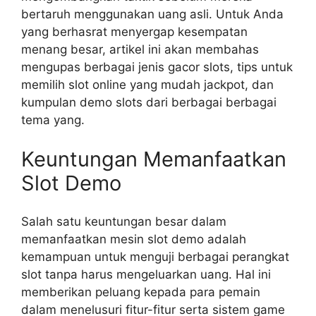
bertaruh menggunakan uang asli. Untuk Anda
yang berhasrat menyergap kesempatan
menang besar, artikel ini akan membahas
mengupas berbagai jenis gacor slots, tips untuk
memilih slot online yang mudah jackpot, dan
kumpulan demo slots dari berbagai berbagai
tema yang.
Keuntungan Memanfaatkan
Slot Demo
Salah satu keuntungan besar dalam
memanfaatkan mesin slot demo adalah
kemampuan untuk menguji berbagai perangkat
slot tanpa harus mengeluarkan uang. Hal ini
memberikan peluang kepada para pemain
dalam menelusuri fitur-fitur serta sistem game