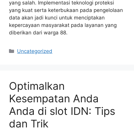
yang salah. Implementasi teknologi proteksi
yang kuat serta keterbukaan pada pengelolaan
data akan jadi kunci untuk menciptakan
kepercayaan masyarakat pada layanan yang
diberikan dari warga 88.
Categories
Uncategorized
Optimalkan
Kesempatan Anda
Anda di slot IDN: Tips
dan Trik