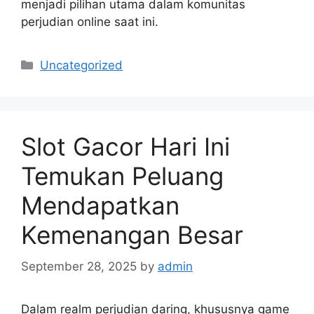
menjadi pilihan utama dalam komunitas
perjudian online saat ini.
Categories
Uncategorized
Slot Gacor Hari Ini
Temukan Peluang
Mendapatkan
Kemenangan Besar
September 28, 2025
by
admin
Dalam realm perjudian daring, khususnya game