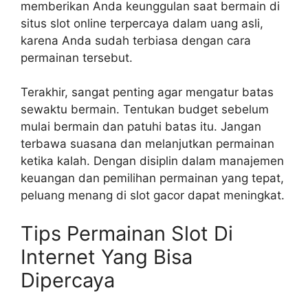
memberikan Anda keunggulan saat bermain di
situs slot online terpercaya dalam uang asli,
karena Anda sudah terbiasa dengan cara
permainan tersebut.
Terakhir, sangat penting agar mengatur batas
sewaktu bermain. Tentukan budget sebelum
mulai bermain dan patuhi batas itu. Jangan
terbawa suasana dan melanjutkan permainan
ketika kalah. Dengan disiplin dalam manajemen
keuangan dan pemilihan permainan yang tepat,
peluang menang di slot gacor dapat meningkat.
Tips Permainan Slot Di
Internet Yang Bisa
Dipercaya