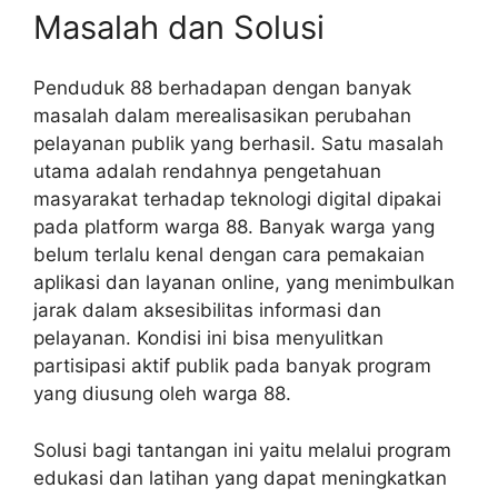
Masalah dan Solusi
Penduduk 88 berhadapan dengan banyak
masalah dalam merealisasikan perubahan
pelayanan publik yang berhasil. Satu masalah
utama adalah rendahnya pengetahuan
masyarakat terhadap teknologi digital dipakai
pada platform warga 88. Banyak warga yang
belum terlalu kenal dengan cara pemakaian
aplikasi dan layanan online, yang menimbulkan
jarak dalam aksesibilitas informasi dan
pelayanan. Kondisi ini bisa menyulitkan
partisipasi aktif publik pada banyak program
yang diusung oleh warga 88.
Solusi bagi tantangan ini yaitu melalui program
edukasi dan latihan yang dapat meningkatkan