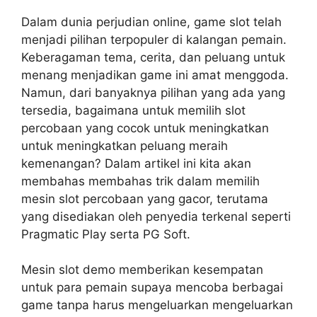
Dalam dunia perjudian online, game slot telah
menjadi pilihan terpopuler di kalangan pemain.
Keberagaman tema, cerita, dan peluang untuk
menang menjadikan game ini amat menggoda.
Namun, dari banyaknya pilihan yang ada yang
tersedia, bagaimana untuk memilih slot
percobaan yang cocok untuk meningkatkan
untuk meningkatkan peluang meraih
kemenangan? Dalam artikel ini kita akan
membahas membahas trik dalam memilih
mesin slot percobaan yang gacor, terutama
yang disediakan oleh penyedia terkenal seperti
Pragmatic Play serta PG Soft.
Mesin slot demo memberikan kesempatan
untuk para pemain supaya mencoba berbagai
game tanpa harus mengeluarkan mengeluarkan