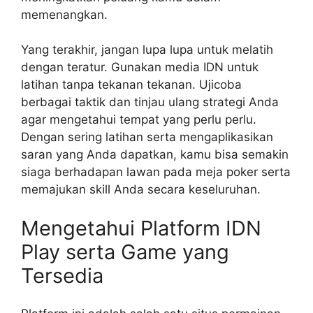
memenangkan.
Yang terakhir, jangan lupa lupa untuk melatih
dengan teratur. Gunakan media IDN untuk
latihan tanpa tekanan tekanan. Ujicoba
berbagai taktik dan tinjau ulang strategi Anda
agar mengetahui tempat yang perlu perlu.
Dengan sering latihan serta mengaplikasikan
saran yang Anda dapatkan, kamu bisa semakin
siaga berhadapan lawan pada meja poker serta
memajukan skill Anda secara keseluruhan.
Mengetahui Platform IDN
Play serta Game yang
Tersedia