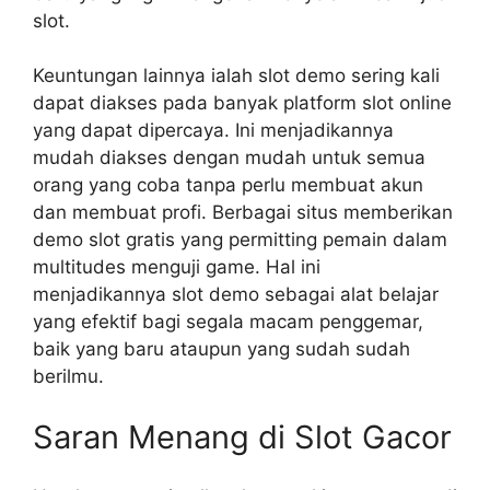
slot.
Keuntungan lainnya ialah slot demo sering kali
dapat diakses pada banyak platform slot online
yang dapat dipercaya. Ini menjadikannya
mudah diakses dengan mudah untuk semua
orang yang coba tanpa perlu membuat akun
dan membuat profi. Berbagai situs memberikan
demo slot gratis yang permitting pemain dalam
multitudes menguji game. Hal ini
menjadikannya slot demo sebagai alat belajar
yang efektif bagi segala macam penggemar,
baik yang baru ataupun yang sudah sudah
berilmu.
Saran Menang di Slot Gacor