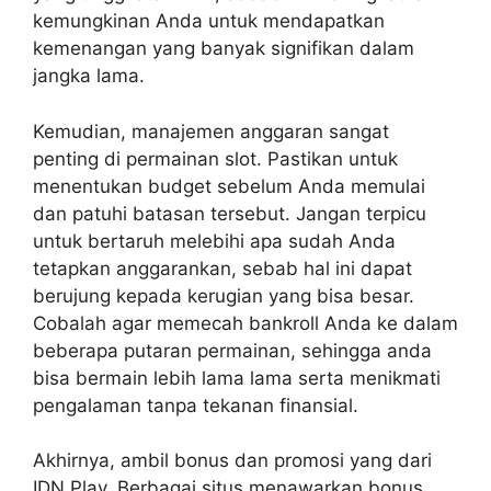
kemungkinan Anda untuk mendapatkan
kemenangan yang banyak signifikan dalam
jangka lama.
Kemudian, manajemen anggaran sangat
penting di permainan slot. Pastikan untuk
menentukan budget sebelum Anda memulai
dan patuhi batasan tersebut. Jangan terpicu
untuk bertaruh melebihi apa sudah Anda
tetapkan anggarankan, sebab hal ini dapat
berujung kepada kerugian yang bisa besar.
Cobalah agar memecah bankroll Anda ke dalam
beberapa putaran permainan, sehingga anda
bisa bermain lebih lama lama serta menikmati
pengalaman tanpa tekanan finansial.
Akhirnya, ambil bonus dan promosi yang dari
IDN Play. Berbagai situs menawarkan bonus