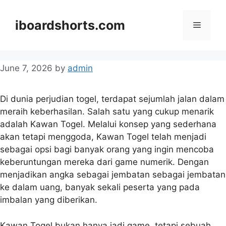
Skip
to
iboardshorts.com
Menu
content
June 7, 2026
by
admin
Di dunia perjudian togel, terdapat sejumlah jalan dalam
meraih keberhasilan. Salah satu yang cukup menarik
adalah Kawan Togel. Melalui konsep yang sederhana
akan tetapi menggoda, Kawan Togel telah menjadi
sebagai opsi bagi banyak orang yang ingin mencoba
keberuntungan mereka dari game numerik. Dengan
menjadikan angka sebagai jembatan sebagai jembatan
ke dalam uang, banyak sekali peserta yang pada
imbalan yang diberikan.
Kawan Togel bukan hanya jadi game, tetapi sebuah