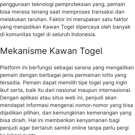
penggunaan teknologi pemproteksian yang, pemain
bisa merasa tenang saat memproses transaksi dan
melakukan taruhan. Faktor ini merupakan satu faktor
yang menjadikan Kawan Togel dipercaya oleh banyak
di komunitas togel di seluruh Indonesia.
Mekanisme Kawan Togel
Platform ini berfungsi sebagai sarana yang mengaitkan
pemain dengan berbagai jenis permainan lotto yang
tersedia. Pemain dapat memilih tipe togel yang ingin
ikut serta, baik itu dari nasional maupun internasional.
Dengan aplikasi atau situs web ini, penjudi akan
mendapat informasi mengenai nomor-nomor yang bisa
dijadikan pilihan, dan kemungkinan kemenangan yang
bisa diraih. Hal ini memberikan kenyamanan bagi
penjudi agar bertaruh sambil online tanpa perlu pergi