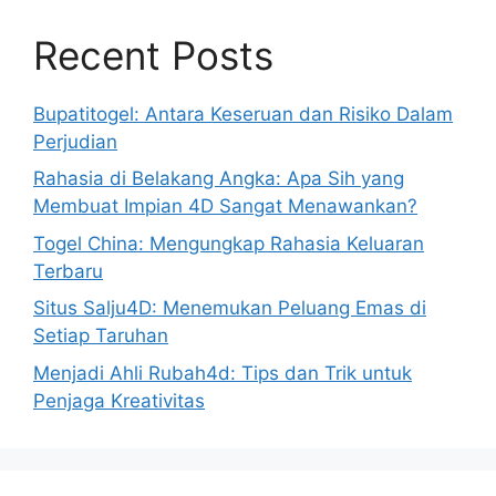
Recent Posts
Bupatitogel: Antara Keseruan dan Risiko Dalam
Perjudian
Rahasia di Belakang Angka: Apa Sih yang
Membuat Impian 4D Sangat Menawankan?
Togel China: Mengungkap Rahasia Keluaran
Terbaru
Situs Salju4D: Menemukan Peluang Emas di
Setiap Taruhan
Menjadi Ahli Rubah4d: Tips dan Trik untuk
Penjaga Kreativitas