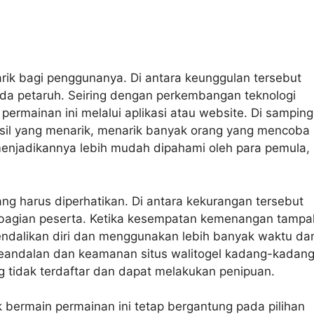
ik bagi penggunanya. Di antara keunggulan tersebut
da petaruh. Seiring dengan perkembangan teknologi
rmainan ini melalui aplikasi atau website. Di samping
hasil yang menarik, menarik banyak orang yang mencoba
enjadikannya lebih mudah dipahami oleh para pemula,
ang harus diperhatikan. Di antara kekurangan tersebut
sebagian peserta. Ketika kesempatan kemenangan tampa
endalikan diri dan menggunakan lebih banyak waktu da
 keandalan dan keamanan situs walitogel kadang-kadan
 tidak terdaftar dan dapat melakukan penipuan.
bermain permainan ini tetap bergantung pada pilihan