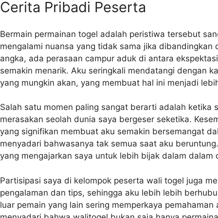
Cerita Pribadi Peserta
Bermain permainan togel adalah peristiwa tersebut sang
mengalami nuansa yang tidak sama jika dibandingkan d
angka, ada perasaan campur aduk di antara ekspektas
semakin menarik. Aku seringkali mendatangi dengan
yang mungkin akan, yang membuat hal ini menjadi lebi
Salah satu momen paling sangat berarti adalah ketika s
merasakan seolah dunia saya bergeser seketika. Kes
yang signifikan membuat aku semakin bersemangat dalam 
menyadari bahwasanya tak semua saat aku beruntung.
yang mengajarkan saya untuk lebih bijak dalam dalam
Partisipasi saya di kelompok peserta wali togel juga 
pengalaman dan tips, sehingga aku lebih lebih berhub
luar pemain yang lain sering memperkaya pemahaman aku 
menyadari bahwa walitogel bukan saja hanya permain