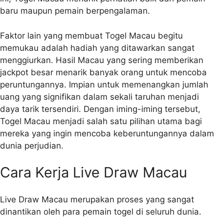
baru maupun pemain berpengalaman.
Faktor lain yang membuat Togel Macau begitu
memukau adalah hadiah yang ditawarkan sangat
menggiurkan. Hasil Macau yang sering memberikan
jackpot besar menarik banyak orang untuk mencoba
peruntungannya. Impian untuk memenangkan jumlah
uang yang signifikan dalam sekali taruhan menjadi
daya tarik tersendiri. Dengan iming-iming tersebut,
Togel Macau menjadi salah satu pilihan utama bagi
mereka yang ingin mencoba keberuntungannya dalam
dunia perjudian.
Cara Kerja Live Draw Macau
Live Draw Macau merupakan proses yang sangat
dinantikan oleh para pemain togel di seluruh dunia.