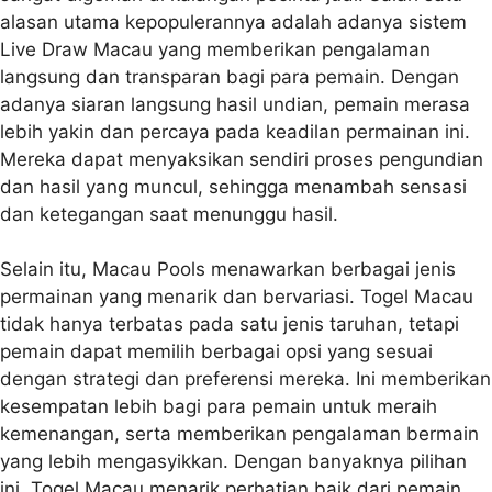
alasan utama kepopulerannya adalah adanya sistem
Live Draw Macau yang memberikan pengalaman
langsung dan transparan bagi para pemain. Dengan
adanya siaran langsung hasil undian, pemain merasa
lebih yakin dan percaya pada keadilan permainan ini.
Mereka dapat menyaksikan sendiri proses pengundian
dan hasil yang muncul, sehingga menambah sensasi
dan ketegangan saat menunggu hasil.
Selain itu, Macau Pools menawarkan berbagai jenis
permainan yang menarik dan bervariasi. Togel Macau
tidak hanya terbatas pada satu jenis taruhan, tetapi
pemain dapat memilih berbagai opsi yang sesuai
dengan strategi dan preferensi mereka. Ini memberikan
kesempatan lebih bagi para pemain untuk meraih
kemenangan, serta memberikan pengalaman bermain
yang lebih mengasyikkan. Dengan banyaknya pilihan
ini, Togel Macau menarik perhatian baik dari pemain