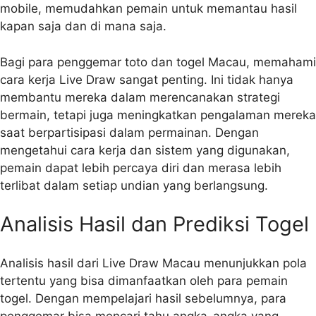
mobile, memudahkan pemain untuk memantau hasil
kapan saja dan di mana saja.
Bagi para penggemar toto dan togel Macau, memahami
cara kerja Live Draw sangat penting. Ini tidak hanya
membantu mereka dalam merencanakan strategi
bermain, tetapi juga meningkatkan pengalaman mereka
saat berpartisipasi dalam permainan. Dengan
mengetahui cara kerja dan sistem yang digunakan,
pemain dapat lebih percaya diri dan merasa lebih
terlibat dalam setiap undian yang berlangsung.
Analisis Hasil dan Prediksi Togel
Analisis hasil dari Live Draw Macau menunjukkan pola
tertentu yang bisa dimanfaatkan oleh para pemain
togel. Dengan mempelajari hasil sebelumnya, para
penggemar bisa mencari tahu angka-angka yang