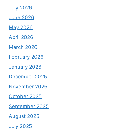
July 2026
June 2026
May 2026
April 2026
March 2026
February 2026
January 2026
December 2025
November 2025
October 2025
September 2025
August 2025
July 2025