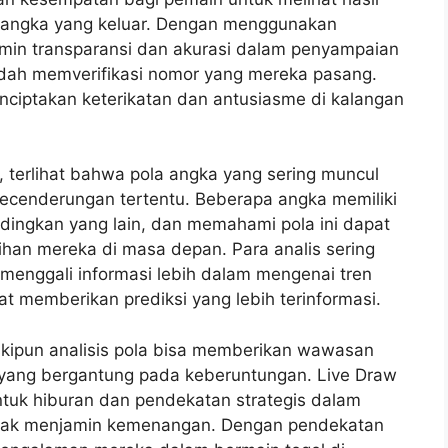
-angka yang keluar. Dengan menggunakan
jamin transparansi dan akurasi dalam penyampaian
dah memverifikasi nomor yang mereka pasang.
enciptakan keterikatan dan antusiasme di kalangan
n, terlihat bahwa pola angka yang sering muncul
cenderungan tertentu. Beberapa angka memiliki
andingkan yang lain, dan memahami pola ini dapat
an mereka di masa depan. Para analis sering
 menggali informasi lebih dalam mengenai tren
t memberikan prediksi yang lebih terinformasi.
kipun analisis pola bisa memberikan wawasan
n yang bergantung pada keberuntungan. Live Draw
tuk hiburan dan pendekatan strategis dalam
tidak menjamin kemenangan. Dengan pendekatan