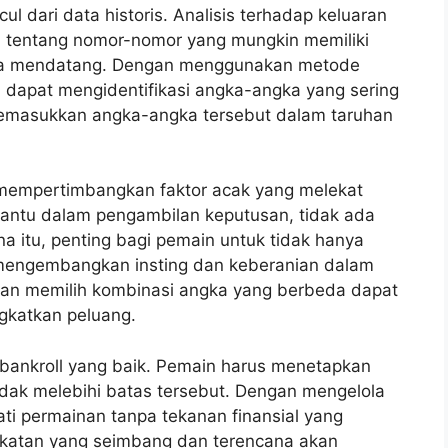
 dari data historis. Analisis terhadap keluaran
tentang nomor-nomor yang mungkin memiliki
asa mendatang. Dengan menggunakan metode
ain dapat mengidentifikasi angka-angka yang sering
masukkan angka-angka tersebut dalam taruhan
us mempertimbangkan faktor acak yang melekat
antu dalam pengambilan keputusan, tidak ada
na itu, penting bagi pemain untuk tidak hanya
 mengembangkan insting dan keberanian dalam
ngan memilih kombinasi angka yang berbeda dapat
ngkatkan peluang.
bankroll yang baik. Pemain harus menetapkan
idak melebihi batas tersebut. Dengan mengelola
ti permainan tanpa tekanan finansial yang
ekatan yang seimbang dan terencana akan