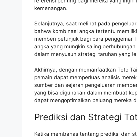
referensi penting bagi mereka yang ingi
kemenangan.
Selanjutnya, saat melihat pada pengeluar
bahwa kombinasi angka tertentu memilik
memberi petunjuk bagi para penggemar T
angka yang mungkin saling berhubungan
dalam menyusun strategi taruhan yang leb
Akhirnya, dengan memanfaatkan Toto Ta
pemain dapat memperluas analisis mereka
sumber dan sejarah pengeluaran memberi
yang bisa digunakan dalam membuat kep
dapat mengoptimalkan peluang mereka di
Prediksi dan Strategi To
Ketika membahas tentang prediksi dan st