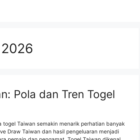
 2026
n: Pola dan Tren Togel
a togel Taiwan semakin menarik perhatian banyak
ve Draw Taiwan dan hasil pengeluaran menjadi
ara pemain dan pengamat. Togel Taiwan dikenal