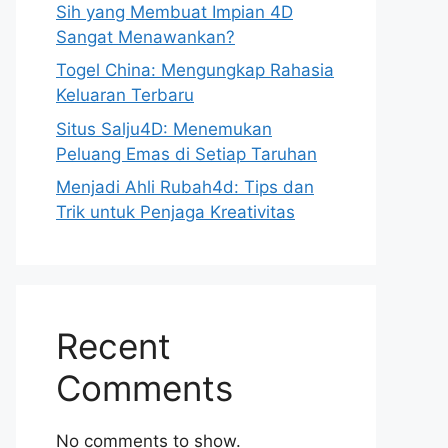
Sih yang Membuat Impian 4D
Sangat Menawankan?
Togel China: Mengungkap Rahasia
Keluaran Terbaru
Situs Salju4D: Menemukan
Peluang Emas di Setiap Taruhan
Menjadi Ahli Rubah4d: Tips dan
Trik untuk Penjaga Kreativitas
Recent
Comments
No comments to show.