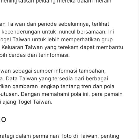
n meningkatkan peluang mereka dalam meraih
an Taiwan dari periode sebelumnya, terlihat
i kecenderungan untuk muncul bersamaan. Ini
ogel Taiwan untuk lebih memperhatikan grup
. Keluaran Taiwan yang terekam dapat membantu
ih cerdas dan terinformasi.
iwan sebagai sumber informasi tambahan,
. Data Taiwan yang tersedia dari berbagai
kan gambaran lengkap tentang tren dan pola
utusan. Dengan memahami pola ini, para pemain
 ajang Togel Taiwan.
to
rategi dalam permainan Toto di Taiwan, penting