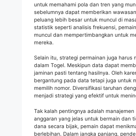
untuk memahami pola dan tren yang muncul
sebelumnya dapat memberikan wawasan 
peluang lebih besar untuk muncul di m
statistik seperti analisis frekuensi, pem
muncul dan mempertimbangkan untuk me
mereka.
Selain itu, strategi permainan juga har
dalam Togel. Meskipun data dapat memb
jaminan pasti tentang hasilnya. Oleh kare
bergantung pada data tetapi juga untuk
memilih nomor. Diversifikasi taruhan de
menjadi strategi yang efektif untuk meni
Tak kalah pentingnya adalah manajemen 
anggaran yang jelas untuk bermain dan t
dana secara bijak, pemain dapat menikma
berlebihan. Dalam jangka panjang, pend