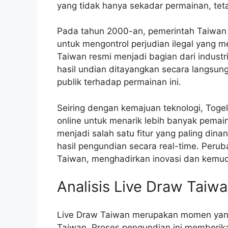
yang tidak hanya sekadar permainan, teta
Pada tahun 2000-an, pemerintah Taiwan
untuk mengontrol perjudian ilegal yang me
Taiwan resmi menjadi bagian dari industr
hasil undian ditayangkan secara langsu
publik terhadap permainan ini.
Seiring dengan kemajuan teknologi, Togel
online untuk menarik lebih banyak pemai
menjadi salah satu fitur yang paling din
hasil pengundian secara real-time. Peru
Taiwan, menghadirkan inovasi dan kemu
Analisis Live Draw Taiw
Live Draw Taiwan merupakan momen yang 
Taiwan. Proses pengundian ini memberika