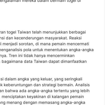
pengalaman mereka dalam bermain togel di
ran togel Taiwan telah menunjukkan berbagai
nsi dan kecenderungan masyarakat. Reaksi
ali menjadi sorotan, di mana pemain mencermati
menganalisis pola untuk menentukan angka-angka
nya. Tren ini tidak hanya mencerminkan
ga bagaimana data Taiwan dapat dimanfaatkan
i dalam angka yang keluar, yang seringkali
uk keberuntungan dan strategi bermain. Analisis
an bahwa ada angka-angka tertentu yang lebih
, menciptakan keyakinan di kalangan pemain
uang menang dengan memasang angka-angka