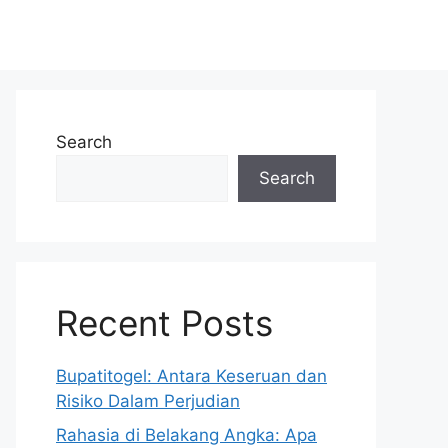
Search
Search
Recent Posts
Bupatitogel: Antara Keseruan dan
Risiko Dalam Perjudian
Rahasia di Belakang Angka: Apa