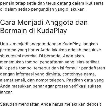
pemain tetap setia dan terus datang dalam ikut serta
di dalam setiap pengundian yang dilakukan.
Cara Menjadi Anggota dan
Bermain di KudaPlay
Untuk menjadi anggota dengan KudaPlay, langkah
pertama yang harus Anda lakukan adalah masuk ke
situs resmi mereka. Di beranda, Anda akan
menemukan tombol pendaftaran yang jelas terlihat.
Klik pada tombol tersebut dan isi formulir pendaftaran
dengan informasi yang diminta, contohnya nama,
alamat email, dan nomor telepon. Pastikan data yang
Anda masukkan benar agar proses verifikasi sukses
lancar.
Sesudah mendaftar, Anda harus melakukan deposit