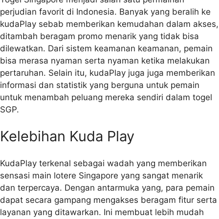
perjudian favorit di Indonesia. Banyak yang beralih ke
kudaPlay sebab memberikan kemudahan dalam akses,
ditambah beragam promo menarik yang tidak bisa
dilewatkan. Dari sistem keamanan keamanan, pemain
bisa merasa nyaman serta nyaman ketika melakukan
pertaruhan. Selain itu, kudaPlay juga juga memberikan
informasi dan statistik yang berguna untuk pemain
untuk menambah peluang mereka sendiri dalam togel
SGP.
Kelebihan Kuda Play
KudaPlay terkenal sebagai wadah yang memberikan
sensasi main lotere Singapore yang sangat menarik
dan terpercaya. Dengan antarmuka yang, para pemain
dapat secara gampang mengakses beragam fitur serta
layanan yang ditawarkan. Ini membuat lebih mudah