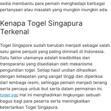
sedia membantu para pemain menghadapi berbagai
pertanyaan atau masalah yang mungkin mungkin ada.
Kenapa Togel Singapura
Terkenal
Togel Singapore sudah berubah menjadi sebagai salah
satu game penjudi yang paling diminati di Indonesia.
Satu faktor utamanya adalah kredibilitas dan
transparansi yang disediakan oleh mekanisme
pengundian togel. Setiap hasil undian dihasilkan
dengan ketepatan yang sangat tinggi dan diperiksa
dari lembaga resmi, sehingga pemain menjadi tenang
serta percaya untuk ikut serta dalam permainan ini.
togel sgp
Hal ini menghadirkan lingkungan sebuah
bagus bagi para peserta serta meningkatkan
ketertarikan Togel Singapura.