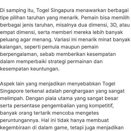
Di samping itu, Togel Singapura menawarkan berbagai
tipe pilihan taruhan yang menarik. Pemain bisa memilih
berbagai jenis taruhan, misalnya dua dimensi, 3D, atau
empat dimensi, serta memberi mereka lebih banyak
peluang agar menang. Variasi ini menarik minat banyak
kalangan, seperti pemula maupun pemain
berpengalaman, sebab memberikan kesempatan
dalam memperbaiki strategi permainan dan
kesempatan keuntungan.
Aspek lain yang menjadikan menyebabkan Togel
Singapore terkenal adalah penghargaan yang sangat
melimpah. Dengan piala utama yang sangat besar
serta persentase pengembalian yang kompetitif,
banyak orang tertarik mencoba mengetes
peruntungannya. Hal ini tidak hanya membuat
kegembiraan di dalam game, tetapi juga menjadikan