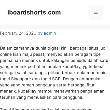
Skip
to
iboardshorts.com
Menu
content
February 24, 2026
by
admin
Dalam zamannya dunia digital kini, berbagai situs judi
online kian maju pesat, menyediakan beragam tipe
permainan menarik untuk kalangan penjudi. Salah satu
yang menarik perhatian adalah kudaPlay, yg terkenal
sebagai salah satu opsi pilihan terbaik dalam bermain
togel Singapore dan togel SGP. Dengan antarmuka
yang yang ramah pengguna serta berbagai fitur
menarik, kudaPlay mampu menawarkan pengalaman
taruhan yang memuaskan para pengguna.
Togel Singapore menjadi salah satu permainan