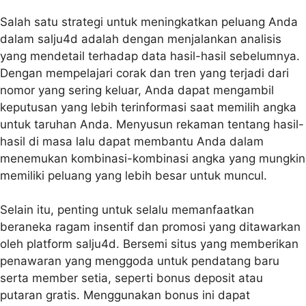
Salah satu strategi untuk meningkatkan peluang Anda
dalam salju4d adalah dengan menjalankan analisis
yang mendetail terhadap data hasil-hasil sebelumnya.
Dengan mempelajari corak dan tren yang terjadi dari
nomor yang sering keluar, Anda dapat mengambil
keputusan yang lebih terinformasi saat memilih angka
untuk taruhan Anda. Menyusun rekaman tentang hasil-
hasil di masa lalu dapat membantu Anda dalam
menemukan kombinasi-kombinasi angka yang mungkin
memiliki peluang yang lebih besar untuk muncul.
Selain itu, penting untuk selalu memanfaatkan
beraneka ragam insentif dan promosi yang ditawarkan
oleh platform salju4d. Bersemi situs yang memberikan
penawaran yang menggoda untuk pendatang baru
serta member setia, seperti bonus deposit atau
putaran gratis. Menggunakan bonus ini dapat