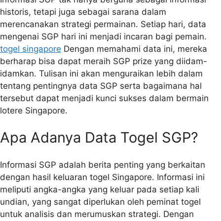
historis, tetapi juga sebagai sarana dalam
merencanakan strategi permainan. Setiap hari, data
mengenai SGP hari ini menjadi incaran bagi pemain.
togel singapore
Dengan memahami data ini, mereka
berharap bisa dapat meraih SGP prize yang diidam-
idamkan. Tulisan ini akan menguraikan lebih dalam
tentang pentingnya data SGP serta bagaimana hal
tersebut dapat menjadi kunci sukses dalam bermain
lotere Singapore.
Apa Adanya Data Togel SGP?
Informasi SGP adalah berita penting yang berkaitan
dengan hasil keluaran togel Singapore. Informasi ini
meliputi angka-angka yang keluar pada setiap kali
undian, yang sangat diperlukan oleh peminat togel
untuk analisis dan merumuskan strategi. Dengan