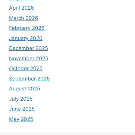
April 2026
March 2026
February 2026
January 2026
December 2025
November 2025
October 2025
September 2025
August 2025
July 2025
June 2025
May 2025