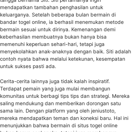
tangga bernama Siti. Siti pertamanya ingin
mendapatkan tambahan penghasilan untuk
keluarganya. Setelah beberapa bulan bermain di
bandar togel online, ia berhasil menemukan metode
bermain sesuai untuk dirinya. Kemenangan demi
keberhasilan membuatnya bukan hanya bisa
memenuhi keperluan sehari-hari, tetapi juga
menyekolahkan anak-anaknya dengan baik. Siti adalah
contoh nyata bahwa melalui ketekunan, kesempatan
untuk sukses pasti ada.
Cerita-cerita lainnya juga tidak kalah inspiratif.
Terdapat pemain yang juga mulai membangun
komunitas untuk berbagi tips tips dan strategi. Mereka
saling mendukung dan memberikan dorongan satu
sama lain. Dengan platform yang oleh jeniustoto,
mereka mendapatkan teman dan koneksi baru. Hal ini
menunjukkan bahwa bermain di situs togel online