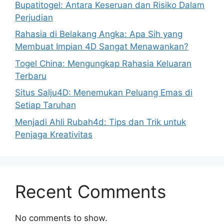
Bupatitogel: Antara Keseruan dan Risiko Dalam
Perjudian
Rahasia di Belakang Angka: Apa Sih yang
Membuat Impian 4D Sangat Menawankan?
Togel China: Mengungkap Rahasia Keluaran
Terbaru
Situs Salju4D: Menemukan Peluang Emas di
Setiap Taruhan
Menjadi Ahli Rubah4d: Tips dan Trik untuk
Penjaga Kreativitas
Recent Comments
No comments to show.