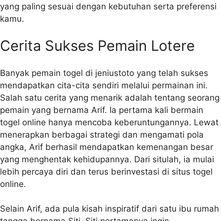
yang paling sesuai dengan kebutuhan serta preferensi
kamu.
Cerita Sukses Pemain Lotere
Banyak pemain togel di jeniustoto yang telah sukses
mendapatkan cita-cita sendiri melalui permainan ini.
Salah satu cerita yang menarik adalah tentang seorang
pemain yang bernama Arif. Ia pertama kali bermain
togel online hanya mencoba keberuntungannya. Lewat
menerapkan berbagai strategi dan mengamati pola
angka, Arif berhasil mendapatkan kemenangan besar
yang menghentak kehidupannya. Dari situlah, ia mulai
lebih percaya diri dan terus berinvestasi di situs togel
online.
Selain Arif, ada pula kisah inspiratif dari satu ibu rumah