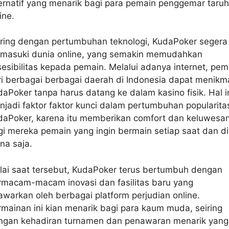
ternatif yang menarik bagi para pemain penggemar taru
ine.
iring dengan pertumbuhan teknologi, KudaPoker segera
masuki dunia online, yang semakin memudahkan
esibilitas kepada pemain. Melalui adanya internet, pem
ri berbagai berbagai daerah di Indonesia dapat menikm
aPoker tanpa harus datang ke dalam kasino fisik. Hal i
njadi faktor faktor kunci dalam pertumbuhan popularita
daPoker, karena itu memberikan comfort dan keluwesa
gi mereka pemain yang ingin bermain setiap saat dan di
na saja.
lai saat tersebut, KudaPoker terus bertumbuh dengan
rmacam-macam inovasi dan fasilitas baru yang
awarkan oleh berbagai platform perjudian online.
rmainan ini kian menarik bagi para kaum muda, seiring
ngan kehadiran turnamen dan penawaran menarik yang