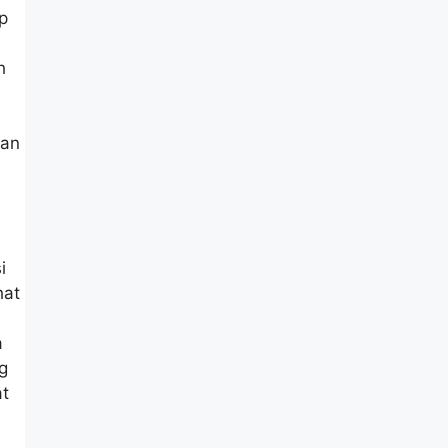
p
h
kan
i
hat
a
g
at