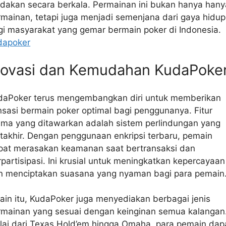
adakan secara berkala. Permainan ini bukan hanya hany
rmainan, tetapi juga menjadi semenjana dari gaya hidup
gi masyarakat yang gemar bermain poker di Indonesia.
dapoker
novasi dan Kemudahan KudaPoke
daPoker terus mengembangkan diri untuk memberikan
nsasi bermain poker optimal bagi penggunanya. Fitur
ama yang ditawarkan adalah sistem perlindungan yang
takhir. Dengan penggunaan enkripsi terbaru, pemain
pat merasakan keamanan saat bertransaksi dan
partisipasi. Ini krusial untuk meningkatkan kepercayaan
n menciptakan suasana yang nyaman bagi para pemain
lain itu, KudaPoker juga menyediakan berbagai jenis
rmainan yang sesuai dengan keinginan semua kalangan
lai dari Texas Hold’em hingga Omaha, para pemain dap