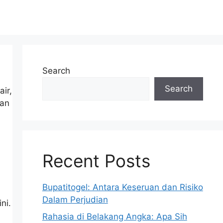
Search
Search
ir,
dan
n
Recent Posts
Bupatitogel: Antara Keseruan dan Risiko
Dalam Perjudian
ni.
Rahasia di Belakang Angka: Apa Sih