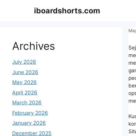
Skip
iboardshorts.com
to
content
May
Archives
Se
me
July 2026
me
gam
June 2026
pe
May 2026
be
April 2026
op
me
March 2026
February 2026
Ku
January 2026
kom
Si
December 2025