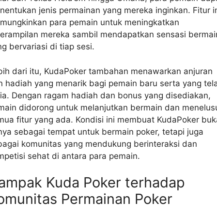
nentukan jenis permainan yang mereka inginkan. Fitur i
mungkinkan para pemain untuk meningkatkan
terampilan mereka sambil mendapatkan sensasi bermai
g bervariasi di tiap sesi.
bih dari itu, KudaPoker tambahan menawarkan anjuran
n hadiah yang menarik bagi pemain baru serta yang tel
tia. Dengan ragam hadiah dan bonus yang disediakan,
main didorong untuk melanjutkan bermain dan menelusu
mua fitur yang ada. Kondisi ini membuat KudaPoker bu
nya sebagai tempat untuk bermain poker, tetapi juga
bagai komunitas yang mendukung berinteraksi dan
petisi sehat di antara para pemain.
ampak Kuda Poker terhadap
omunitas Permainan Poker