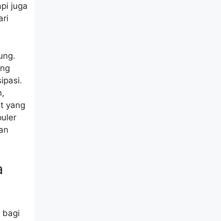
pi juga
ari
ung.
ang
ipasi.
n,
et yang
uler
han
a
 bagi