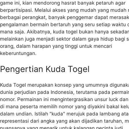
game ini, kian mendorong hasrat banyak petaruh agar
berpartisipasi. Melalui akses yang mudah yang mudah 
berbagai perangkat, banyak penggemar dapat merasa
pengalaman bermain bertaruh yang seru setiap waktu 
mana saja. Akibatnya, kuda togel bukan hanya sekada
melainkan juga menjadi sektor dalam gaya hidup bagi 
orang, dalam harapan yang tinggi untuk mencari
keberuntungan.
Pengertian Kuda Togel
Kuda Togel merupakan konsep yang umumnya digunak
dunia perjudian pada Indonesia, terutama pada permai
nomor. Permainan ini mengintergrasikan unsur luck dan 
di mana peserta memilih nomor yang diyakini bakal kel
dalam undian. Istilah "kuda" merujuk pada lambang at
representasi dari angka yang akan dijadikan taruhan, 
nuansanya yang menarik untuk kalangan pecinta judi.