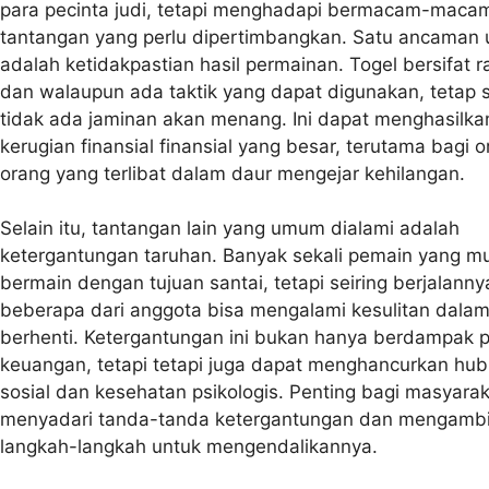
para pecinta judi, tetapi menghadapi bermacam-maca
tantangan yang perlu dipertimbangkan. Satu ancaman
adalah ketidakpastian hasil permainan. Togel bersifat 
dan walaupun ada taktik yang dapat digunakan, tetap 
tidak ada jaminan akan menang. Ini dapat menghasilka
kerugian finansial finansial yang besar, terutama bagi 
orang yang terlibat dalam daur mengejar kehilangan.
Selain itu, tantangan lain yang umum dialami adalah
ketergantungan taruhan. Banyak sekali pemain yang mu
bermain dengan tujuan santai, tetapi seiring berjalanny
beberapa dari anggota bisa mengalami kesulitan dala
berhenti. Ketergantungan ini bukan hanya berdampak 
keuangan, tetapi tetapi juga dapat menghancurkan hu
sosial dan kesehatan psikologis. Penting bagi masyarak
menyadari tanda-tanda ketergantungan dan mengambi
langkah-langkah untuk mengendalikannya.