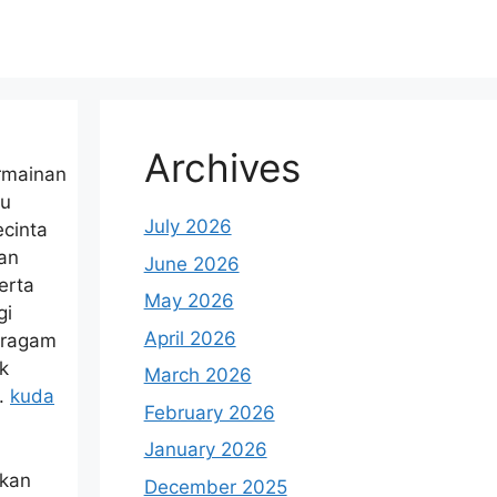
Archives
ermainan
tu
July 2026
ecinta
kan
June 2026
erta
May 2026
gi
April 2026
h ragam
k
March 2026
a.
kuda
February 2026
January 2026
akan
December 2025