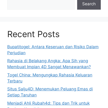
Search
Recent Posts
Bupatitogel: Antara Keseruan dan Risiko Dalam
Perjudian
Rahasia di Belakang Angka: Apa Sih yang
Membuat Impian 4D Sangat Menawankan?
Togel China: Mengungkap Rahasia Keluaran
Terbaru
Situs Salju4D: Menemukan Peluang Emas di
Setiap Taruhan
Menjadi Ahli Rubah4d: Tips dan Trik untuk