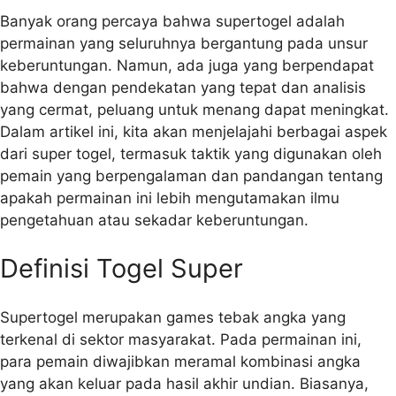
Banyak orang percaya bahwa supertogel adalah
permainan yang seluruhnya bergantung pada unsur
keberuntungan. Namun, ada juga yang berpendapat
bahwa dengan pendekatan yang tepat dan analisis
yang cermat, peluang untuk menang dapat meningkat.
Dalam artikel ini, kita akan menjelajahi berbagai aspek
dari super togel, termasuk taktik yang digunakan oleh
pemain yang berpengalaman dan pandangan tentang
apakah permainan ini lebih mengutamakan ilmu
pengetahuan atau sekadar keberuntungan.
Definisi Togel Super
Supertogel merupakan games tebak angka yang
terkenal di sektor masyarakat. Pada permainan ini,
para pemain diwajibkan meramal kombinasi angka
yang akan keluar pada hasil akhir undian. Biasanya,