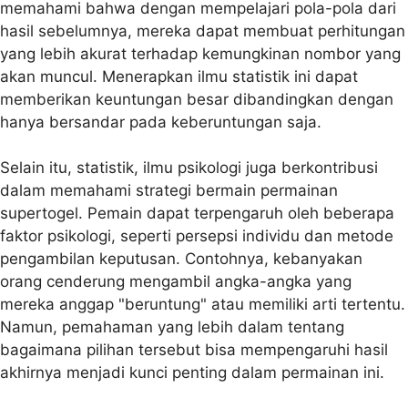
memahami bahwa dengan mempelajari pola-pola dari
hasil sebelumnya, mereka dapat membuat perhitungan
yang lebih akurat terhadap kemungkinan nombor yang
akan muncul. Menerapkan ilmu statistik ini dapat
memberikan keuntungan besar dibandingkan dengan
hanya bersandar pada keberuntungan saja.
Selain itu, statistik, ilmu psikologi juga berkontribusi
dalam memahami strategi bermain permainan
supertogel. Pemain dapat terpengaruh oleh beberapa
faktor psikologi, seperti persepsi individu dan metode
pengambilan keputusan. Contohnya, kebanyakan
orang cenderung mengambil angka-angka yang
mereka anggap "beruntung" atau memiliki arti tertentu.
Namun, pemahaman yang lebih dalam tentang
bagaimana pilihan tersebut bisa mempengaruhi hasil
akhirnya menjadi kunci penting dalam permainan ini.