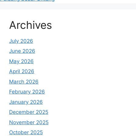
Archives
July 2026
June 2026
May 2026
April 2026
March 2026
February 2026
January 2026
December 2025
November 2025
October 2025